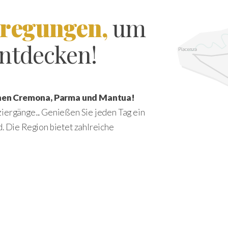
nregungen,
um
entdecken!
schen Cremona, Parma und Mantua!
iergänge... Genießen Sie jeden Tag ein
d. Die Region bietet zahlreiche