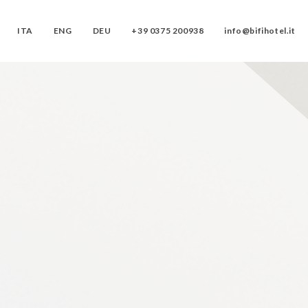
ITA
ENG
DEU
+39 0375 200938
info@bifihotel.it