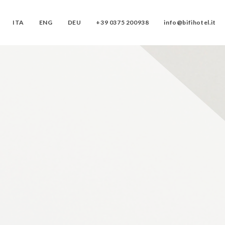
ITA
ENG
DEU
+39 0375 200938
info@bifihotel.it